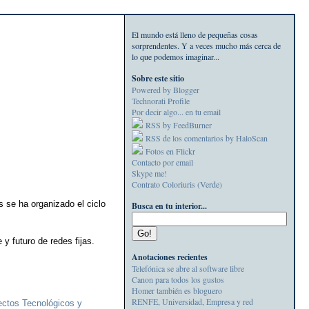
El mundo está lleno de pequeñas cosas
sorprendentes. Y a veces mucho más cerca de
lo que podemos imaginar...
Sobre este sitio
Powered by Blogger
Technorati Profile
Por decir algo... en tu email
RSS by FeedBurner
RSS de los comentarios by HaloScan
Fotos en Flickr
Contacto por email
Skype me!
Contrato Coloriuris (Verde)
 se ha organizado el ciclo
Busca en tu interior...
 y futuro de redes fijas.
Anotaciones recientes
Telefónica se abre al software libre
Canon para todos los gustos
Homer también es bloguero
RENFE, Universidad, Empresa y red
ctos Tecnológicos y