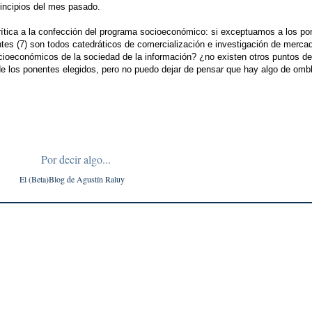
incipios del mes pasado.
crítica a la confección del programa socioeconómico: si exceptuamos a los po
entes (7) son todos catedráticos de comercialización e investigación de merca
socioeconómicos de la sociedad de la información? ¿no existen otros puntos d
de los ponentes elegidos, pero no puedo dejar de pensar que hay algo de ombl
Por decir algo...
El (Beta)Blog de
Agustín
Raluy