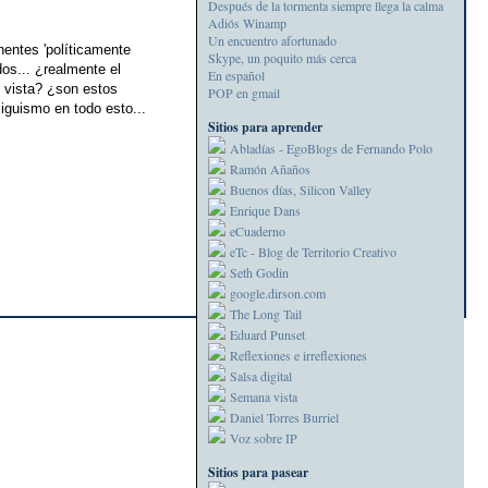
Después de la tormenta siempre llega la calma
Adiós Winamp
Un encuentro afortunado
nentes 'políticamente
Skype, un poquito más cerca
dos... ¿realmente el
En español
e vista? ¿son estos
POP en gmail
iguismo en todo esto...
Sitios para aprender
Abladías - EgoBlogs de Fernando Polo
Ramón Añaños
Buenos días, Silicon Valley
Enrique Dans
eCuaderno
eTc - Blog de Territorio Creativo
Seth Godin
google.dirson.com
The Long Tail
Eduard Punset
Reflexiones e irreflexiones
Salsa digital
Semana vista
Daniel Torres Burriel
Voz sobre IP
Sitios para pasear