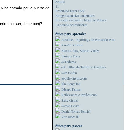
Sequía
11
y ha entrado por la puerta de
Prohibido hacer click
Blogger actualiza contenidos
Buscador de feeds y blogs en Yahoo!
ante (the sun, the moon)?
La noticia del momento
Sitios para aprender
Abladías - EgoBlogs de Fernando Polo
Ramón Añaños
Buenos días, Silicon Valley
Enrique Dans
eCuaderno
eTc - Blog de Territorio Creativo
Seth Godin
google.dirson.com
The Long Tail
Eduard Punset
Reflexiones e irreflexiones
Salsa digital
Semana vista
Daniel Torres Burriel
Voz sobre IP
Sitios para pasear