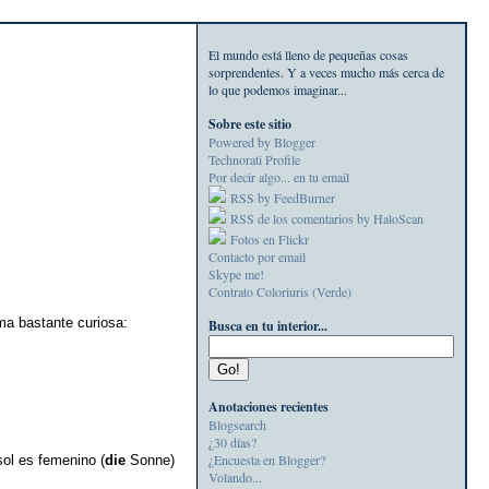
El mundo está lleno de pequeñas cosas
sorprendentes. Y a veces mucho más cerca de
lo que podemos imaginar...
Sobre este sitio
Powered by Blogger
Technorati Profile
Por decir algo... en tu email
RSS by FeedBurner
RSS de los comentarios by HaloScan
Fotos en Flickr
Contacto por email
Skype me!
Contrato Coloriuris (Verde)
ma bastante curiosa:
Busca en tu interior...
Anotaciones recientes
Blogsearch
¿30 días?
¿Encuesta en Blogger?
ol es femenino (
die
Sonne)
Volando...