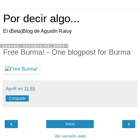
Por decir algo...
El (Beta)Blog de Agustín Raluy
jueves, octubre 04, 2007
Free Burma! - One blogpost for Burma
AguR
en
11:59
Compartir
‹
›
Inicio
Ver versión web